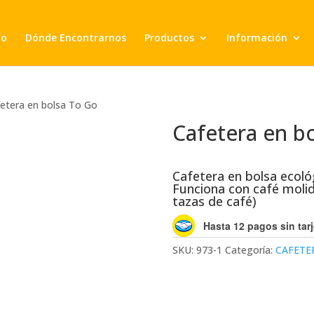
io
Dónde Encontrarnos
Productos
Información
fetera en bolsa To Go
Cafetera en b
Cafetera en bolsa ecológ
Funciona con café molid
tazas de café)
Hasta 12 pagos sin tarj
SKU:
973-1
Categoría:
CAFETE